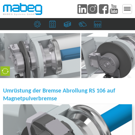
Maschinenbau­unternehmen
Druckereien & Verpackungsindustrie
Banknoten & Sicherheitsdruckereie
Papierfabriken
Saugköpfe & Ziehma
Umrüstung der Bremse Abrollung RS 106 auf
Magnetpulverbremse