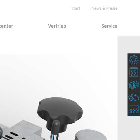
Start
News & Presse
center
Vertrieb
Service