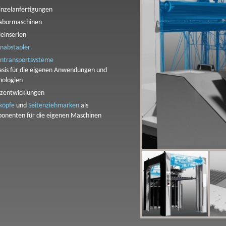
inzelanfertigungen
abormaschinen
leinserien
nabstapler
ntransportsysteme
Basis für die eigenen Anwendungen und
nologien
nzentwicklungen
köpfe
und
Seitenziehmarken
als
onenten für die eigenen Maschinen