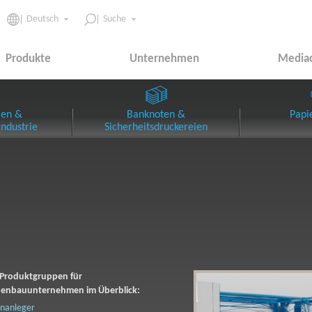
Deutsch
Suche
Produkte
Unternehmen
Media
ien &
Banknoten &
Papi
ndustrie
Sicherheitsdruckereien
roduktgruppen für
enbauunternehmen im Überblick:
nanleger