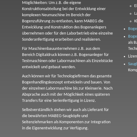
Möglichkeiten: Um z.B. die eigene
E
Konstruktionsabteilung bei der Entwicklung einer
L
komplexen Neumaschine im Bereich der
Bogenzuführung zu entlasten, kann MABEG die
K
Entwicklung und Konstruktion des Bogenanlegers
Boge
übernehmen oder für den Laborbetrieb eine einzelne
Boge
Sonderanfertigung erarbeiten und realisieren.
als 
Für Maschinenbauunternehmen z.B. aus dem
Tech
Bereich Digitaldruck können z.B. Bogenanleger für
Lize
Testmaschinen oder Labormaschinen als Einzelstücke
Saug
entwickelt und gebaut werden.
Komp
Auch können wir für Technologiefirmen das gesamte
Bogenhandlingskonzept entwickeln und bauen. Von
der einzelnen Labormaschine bis zur Kleinserie. Nach
Absprache auch mit der Möglichkeit eines späteren
Transfers für eine Serienfertigung in Lizenz.
Selbstverständlich stehen wir auch als Lieferant für
die bewährten MABEG-Saugköpfe und
Seitenziehmarken als Komponenten zur Integration
in die Eigenentwicklung zur Verfügung.