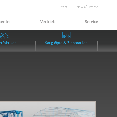
Start
News & Presse
center
Vertrieb
Service
erfabriken
Saugköpfe & Ziehmarken