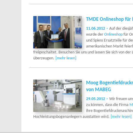
TMDE Onlineshop für M
11.06.2012
Auf der diesj
wurde der
Onlineshop
für O
und Spiess Ersatzteile für de
amerikanischen Markt feierl
freigeschaltet. Besuchen Sie uns und lassen Sie sich von der 
überzeugen.
[mehr lesen]
Moog Bogentiefdruckm
von MABEG
29.05.2012
Wir freuen un
zu können, dass die Firma
M
ihre Bogentiefdruckmaschi
Hochleistungsbogenanlegern ausstatten wird.
[mehr lesen]