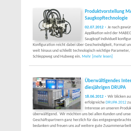
Produktvorstellung M
Saugkopftechnologie
02.07.2012
Je nach gewün
Applikation wird der MABEG
Saugkopf individuell konfigu
Konfiguration reicht dabei über Geschwindigkeit, Format 
weit hinaus und schließt technologisch wichtige Parameter,
Schleppweg und Hubweg ein.
Mehr
[mehr lesen]
Überwältigendes Inte
diesjährigen DRUPA
18.06.2012
Wir blicken au
erfolgreiche
DRUPA 2012
zu
Interesse an unseren Produ
überwältigend. Wir möchten uns bei allen Kunden und unse
Geschäftspartnern ganz herzlich für das entgegengebracht
bedanken und freuen uns auf weitere gute Zusammenarbeit