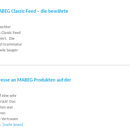
ABEG Classic Feed – die bewährte
schter
 Classic Feed
riert. Die
und Grammatur
 wie Sauger-
resse an MABEG Produkten auf der
f eine sehr
rück! Das
kten war
ren
e Vertrauen
.
[mehr lesen]