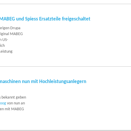
ABEG und Spiess Ersatzteile freigeschaltet
ährigen Drupa
riginal MABEG
n US-
ich
Leistung
aschinen nun mit Hochleistungsanlegern
s bekannt geben
oog
von nun an
nen mit MABEG