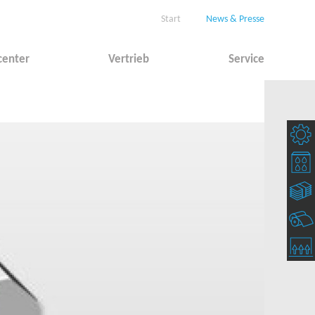
Start
News & Presse
center
Vertrieb
Service