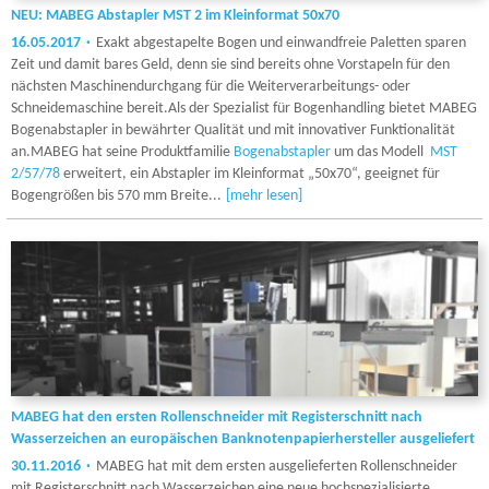
NEU: MABEG Abstapler MST 2 im Kleinformat 50x70
16.05.2017
Exakt abgestapelte Bogen und einwandfreie Paletten sparen
Zeit und damit bares Geld, denn sie sind bereits ohne Vorstapeln für den
nächsten Maschinendurchgang für die Weiterverarbeitungs- oder
Schneidemaschine bereit.Als der Spezialist für Bogenhandling bietet MABEG
Bogenabstapler in bewährter Qualität und mit innovativer Funktionalität
an.MABEG hat seine Produktfamilie
Bogenabstapler
um das Modell
MST
2/57/78
erweitert, ein Abstapler im Kleinformat „50x70“, geeignet für
Bogengrößen bis 570 mm Breite...
[mehr lesen]
MABEG hat den ersten Rollenschneider mit Registerschnitt nach
Wasserzeichen an europäischen Banknotenpapierhersteller ausgeliefert
30.11.2016
MABEG hat mit dem ersten ausgelieferten Rollenschneider
mit Registerschnitt nach Wasserzeichen eine neue hochspezialisierte