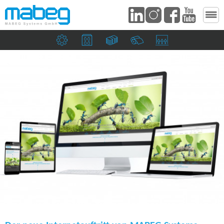
Maschinenbau­unternehmen
Druckereien & Verpackungsindustrie
Banknoten & Sicherheitsdruckereie
Papierfabriken
Saugköpfe & Ziehma