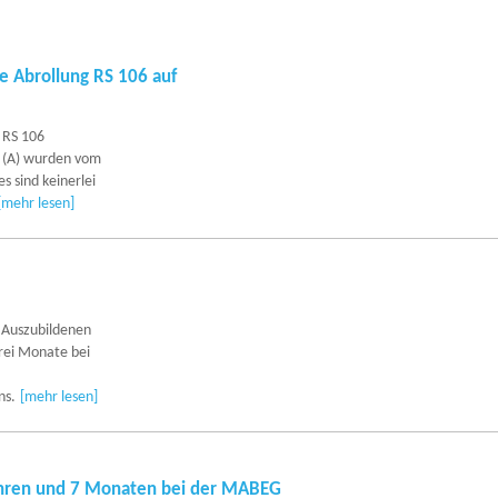
 Abrollung RS 106 auf
 RS 106
 (A) wurden vom
s sind keinerlei
[mehr lesen]
 Auszubildenen
drei Monate bei
ns.
[mehr lesen]
hren und 7 Monaten bei der MABEG