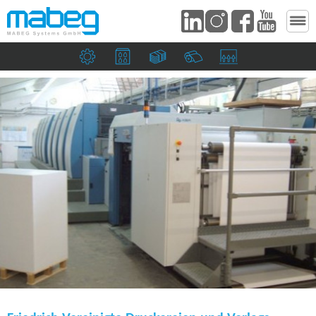
Maschinenbau­unternehmen
Druckereien & Verpackungsindustrie
Banknoten & Sicherheitsdruckereie
Papierfabriken
Saugköpfe & Ziehma