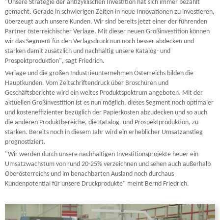
"Unsere Strategie der antizyklischen Investition hat sich immer bezahlt
gemacht. Gerade in schwierigen Zeiten in neue Innovationen zu investieren,
überzeugt auch unsere Kunden. Wir sind bereits jetzt einer der führenden
Partner österreichischer Verlage. Mit dieser neuen Großinvestition können
wir das Segment für den Verlagsdruck nun noch besser abdecken und
stärken damit zusätzlich und nachhaltig unsere Katalog- und
Prospektproduktion", sagt Friedrich.
Verlage und die großen Industrieunternehmen Österreichs bilden die
Hauptkunden. Vom Zeitschriftendruck über Broschüren und
Geschäftsberichte wird ein weites Produktspektrum angeboten. Mit der
aktuellen Großinvestition ist es nun möglich, dieses Segment noch optimaler
und kosteneffizienter bezüglich der Papierkosten abzudecken und so auch
die anderen Produktbereiche, die Katalog- und Prospektproduktion, zu
stärken. Bereits noch in diesem Jahr wird ein erheblicher Umsatzanstieg
prognostiziert.
"Wir werden durch unsere nachhaltigen Investitionsprojekte heuer ein
Umsatzwachstum von rund 20-25% verzeichnen und sehen auch außerhalb
Oberösterreichs und im benachbarten Ausland noch durchaus
Kundenpotential für unsere Druckprodukte" meint Bernd Friedrich.