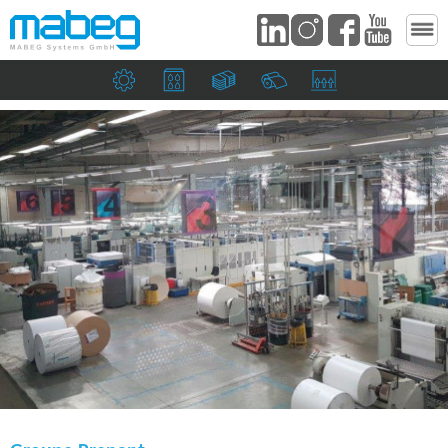
Maschinenbau­unternehmen
Druckereien & Verpackungsindustrie
Banknoten & Sicherheitsdruckereie
Papierfabriken
Saugköpfe & Ziehma